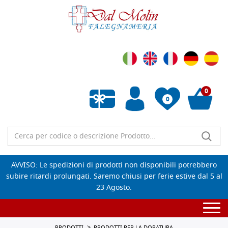
0
0
Wishlist vuota
AVVISO: Le spedizioni di prodotti non disponibili potrebbero
subire ritardi prolungati. Saremo chiusi per ferie estive dal 5 al
23 Agosto.
Togg
navi