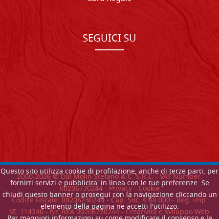
SEGUICI SU
Questo sito utilizza cookie di profilazione, anche di terze parti, per
2000-
2026
© Dal Molin Stefano & C. S.R.L. - VAT Number:
fornirti servizi e pubblicita' in linea con le tue preferenze. Se
00206730244 -
Privacy
-
Cookie
chiudi questo banner o prosegui con la navigazione cliccando un
Codice Fiscale: 00206730244 - Cap. Soc. € 60.000 - Reg. imp.
elemento della pagina ne accetti l'utilizzo.
VI: 114340 - Nr. REA 00206730244 - Creatività e sviluppo Web
Per maggiori informazioni su come modificare il consenso e le