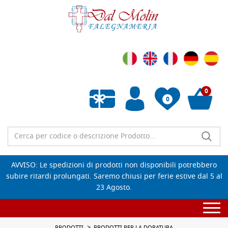
0
0
Wishlist vuota
AVVISO: Le spedizioni di prodotti non disponibili potrebbero
subire ritardi prolungati. Saremo chiusi per ferie estive dal 5 al
23 Agosto.
Togg
navi