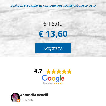
Scatola elegante in cartone per icone colore avorio
L
€ 16,00
€ 13,60
ACQUISTA
4.7
Antonella Benelli
18/12/2025