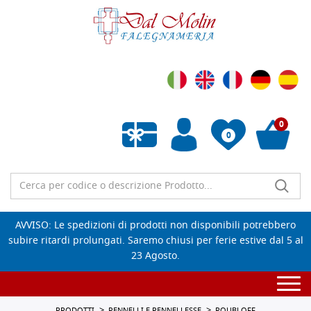
0
0
Wishlist vuota
AVVISO: Le spedizioni di prodotti non disponibili potrebbero
subire ritardi prolungati. Saremo chiusi per ferie estive dal 5 al
23 Agosto.
Togg
navi