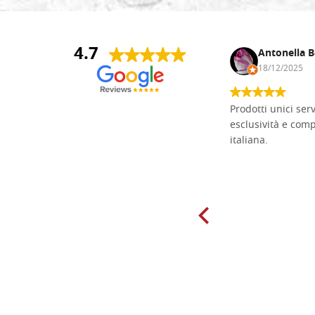
4.7
Andrea Monguzzi
Antonella B
15/01/2025
18/12/2025
Non pratico l'iconografia, ma mi
Prodotti unici ser
cimento con il chip carving. Ho girato
esclusività e com
mari e monti online alla ricerca di
italiana.
tavole di tiglio per poter coltivare il
mio hobby, e ne ho comprate diverse
da diversi fornitori. Ho sempre speso
molto per delle tavole scadenti. Un
giorno sono finito, per caso, sul sito
della Falegnameria Dal Molin e mi si
è aperto un mondo. Tavole di tutte le
misure, e anche di forme particolari...
Ne ho ordinata qualcuna per provare
e devo dire: FINALMENTE! Finalmente
delle tavole di alta qualità, ben