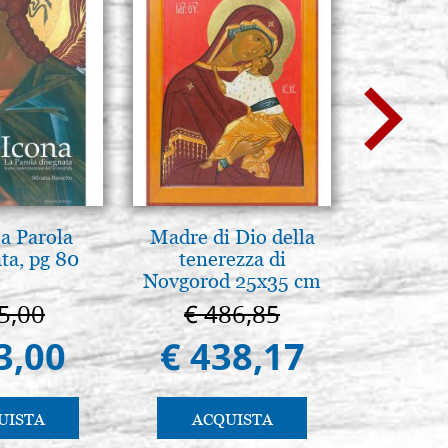
la Parola
Madre di Dio della
La Cappel
ta, pg 80
tenerezza di
Paler
Novgorod 25x35 cm
Cappella
Pa
5,00
€ 486,85
€ 1
3,00
€ 438,17
€ 9
UISTA
ACQUISTA
AC