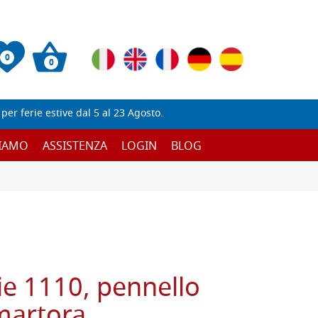
0
0
er ferie estive dal 5 al 23 Agosto.
SIAMO
ASSISTENZA
LOGIN
BLOG
ie 1110, pennello
martora