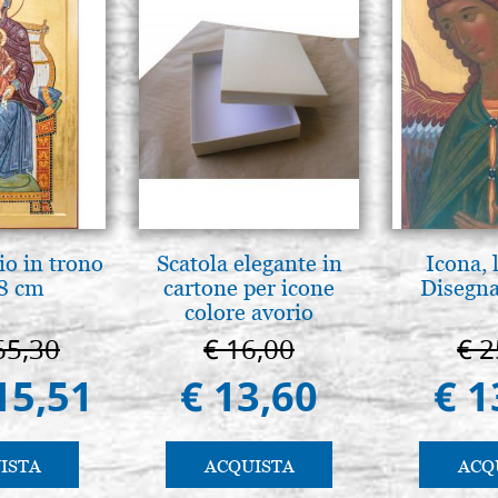
io in trono
Scatola elegante in
Icona, 
8 cm
cartone per icone
Disegna
colore avorio
65,30
€ 16,00
€ 2
15,51
€ 13,60
€ 1
ISTA
ACQUISTA
ACQ