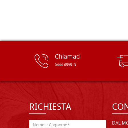
rifinite e a prezzi onesti. Inserito
immediatamente nei miei preferiti il
sito, dal quale conto di ordinare
spesso :) Grazie mille!
Chiamaci
0444-659513
RICHIESTA
CON
DAL MO