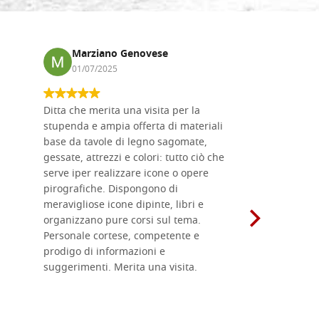
Marziano Genovese
Anna
01/07/2025
17/02
Ditta che merita una visita per la
Le tavole i
stupenda e ampia offerta di materiali
da me acqu
base da tavole di legno sagomate,
fornitissi
gessate, attrezzi e colori: tutto ciò che
per esegui
serve iper realizzare icone o opere
un ottimo 
pirografiche. Dispongono di
sono dispo
meravigliose icone dipinte, libri e
di formati
organizzano pure corsi sul tema.
l'imballagg
Personale cortese, competente e
ricevuti c
prodigo di informazioni e
Complimen
suggerimenti. Merita una visita.