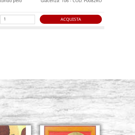
 tondo pelo
Giacenza: 106 - COD. P0082RO
ACQUISTA
 tondo pelo
Giacenza: 55 - COD. P0083RO
ACQUISTA
 tondo pelo
Giacenza: 21 - COD. P0084RO
ACQUISTA
 tondo pelo
Giacenza: 29 - COD. P0085RO
 14,3 mm)
ACQUISTA