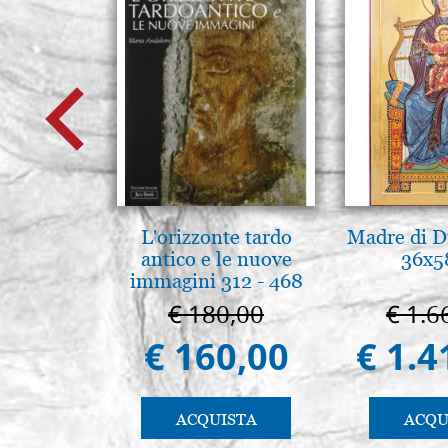
L'orizzonte tardo
Madre di D
antico e le nuove
36x5
immagini 312 - 468
€ 180,00
€ 1.6
€ 160,00
€ 1.4
ACQUISTA
ACQU