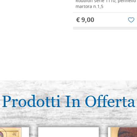
Roubloff serie 1110, pennello
martora n.1,5
€ 9,00
Roubloff serie 1110, pennello
martora n.2
€ 13,00
Roubloff serie 1110, pennello
martora n.2,5
€ 17,00
Prodotti In Offerta
Roubloff serie 1110, pennello
martora n.3 (Lunghezza pelo
€ 25,00