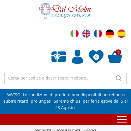
0
0
Wishlist vuota
AVVISO: Le spedizioni di prodotti non disponibili potrebbero
subire ritardi prolungati. Saremo chiusi per ferie estive dal 5 al
23 Agosto.
Togg
navi