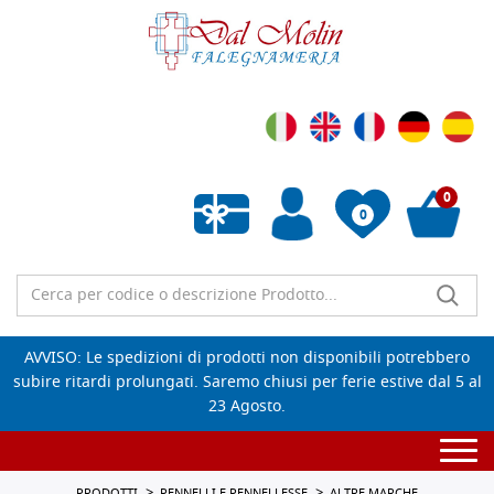
0
0
Wishlist vuota
AVVISO: Le spedizioni di prodotti non disponibili potrebbero
subire ritardi prolungati. Saremo chiusi per ferie estive dal 5 al
23 Agosto.
Togg
navi