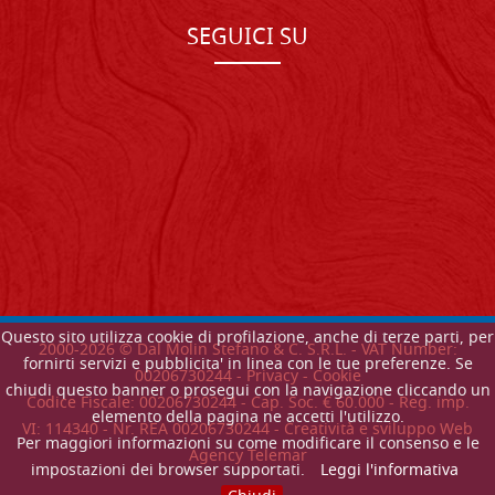
SEGUICI SU
Questo sito utilizza cookie di profilazione, anche di terze parti, per
2000-
2026
© Dal Molin Stefano & C. S.R.L. - VAT Number:
fornirti servizi e pubblicita' in linea con le tue preferenze. Se
00206730244 -
Privacy
-
Cookie
chiudi questo banner o prosegui con la navigazione cliccando un
Codice Fiscale: 00206730244 - Cap. Soc. € 60.000 - Reg. imp.
elemento della pagina ne accetti l'utilizzo.
VI: 114340 - Nr. REA 00206730244 - Creatività e sviluppo Web
Per maggiori informazioni su come modificare il consenso e le
Agency Telemar
impostazioni dei browser supportati.
Leggi l'informativa