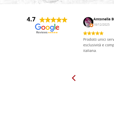
4.7
Andrea Monguzzi
Antonella B
15/01/2025
18/12/2025
Non pratico l'iconografia, ma mi
Prodotti unici ser
cimento con il chip carving. Ho girato
esclusività e com
mari e monti online alla ricerca di
italiana.
tavole di tiglio per poter coltivare il
mio hobby, e ne ho comprate diverse
da diversi fornitori. Ho sempre speso
molto per delle tavole scadenti. Un
giorno sono finito, per caso, sul sito
della Falegnameria Dal Molin e mi si
è aperto un mondo. Tavole di tutte le
misure, e anche di forme particolari...
Ne ho ordinata qualcuna per provare
e devo dire: FINALMENTE! Finalmente
delle tavole di alta qualità, ben