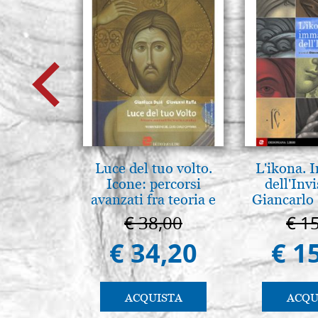
Luce del tuo volto.
L'ikona.
Icone: percorsi
dell'Invi
avanzati fra teoria e
Giancarlo 
pratica. pg. 430
€ 38,00
€ 1
€ 34,20
€ 1
ACQUISTA
ACQU