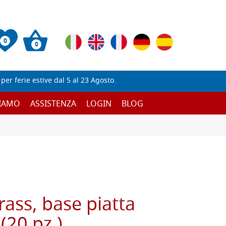
0
0
er ferie estive dal 5 al 23 Agosto.
SIAMO
ASSISTENZA
LOGIN
BLOG
rass, base piatta
(20 pz.)