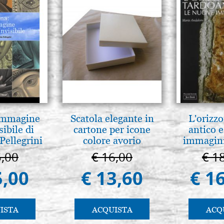
 Immagine
Scatola elegante in
L'orizzo
sibile di
cartone per icone
antico e
Pellegrini
colore avorio
immagini
5,00
€ 16,00
€ 1
5,00
€ 13,60
€ 1
ISTA
ACQUISTA
ACQ