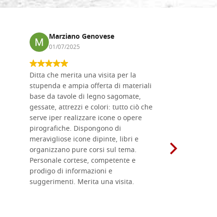
Marziano Genovese
Anna
01/07/2025
17/02
Ditta che merita una visita per la
Le tavole i
stupenda e ampia offerta di materiali
da me acqu
base da tavole di legno sagomate,
fornitissi
gessate, attrezzi e colori: tutto ciò che
per esegui
serve iper realizzare icone o opere
un ottimo 
pirografiche. Dispongono di
sono dispo
meravigliose icone dipinte, libri e
di formati
organizzano pure corsi sul tema.
l'imballagg
Personale cortese, competente e
ricevuti c
prodigo di informazioni e
Complimen
suggerimenti. Merita una visita.