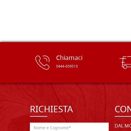
rifinite e a prezzi onesti. Inserito
immediatamente nei miei preferiti il
sito, dal quale conto di ordinare
spesso :) Grazie mille!
Chiamaci
0444-659513
RICHIESTA
CON
DAL MO