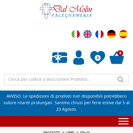
0
0
Wishlist vuota
AVVISO: Le spedizioni di prodotti non disponibili potrebbero
subire ritardi prolungati. Saremo chiusi per ferie estive dal 5 al
23 Agosto.
Togg
navi