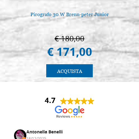
Pirografo 30 W Brenn-peter Junior
L
€ 180,00
€ 171,00
ACQUISTA
4.7
Antonella Benelli
18/12/2025