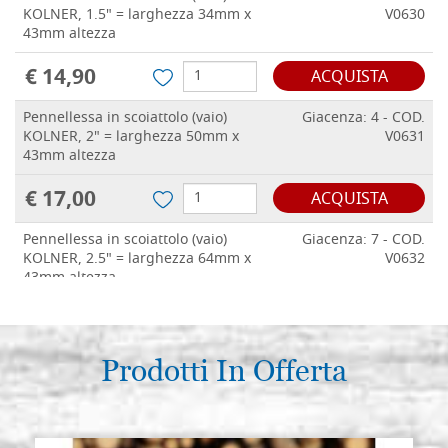
KOLNER, 1.5" = larghezza 34mm x
V0630
43mm altezza
€ 14,90
ACQUISTA
Pennellessa in scoiattolo (vaio)
Giacenza: 4 - COD.
KOLNER, 2" = larghezza 50mm x
V0631
43mm altezza
€ 17,00
ACQUISTA
Pennellessa in scoiattolo (vaio)
Giacenza: 7 - COD.
KOLNER, 2.5" = larghezza 64mm x
V0632
43mm altezza
€ 21,70
ACQUISTA
Pennellessa in scoiattolo (vaio)
Prodotti In Offerta
Giacenza: 7 - COD.
KOLNER, 3" = larghezza 75mm x
V0633
50mm altezza
€ 23,40
ACQUISTA