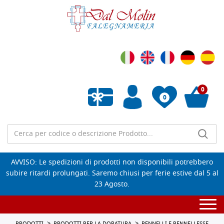
0
0
Wishlist vuota
AVVISO: Le spedizioni di prodotti non disponibili potrebbero
subire ritardi prolungati. Saremo chiusi per ferie estive dal 5 al
23 Agosto.
Togg
navi