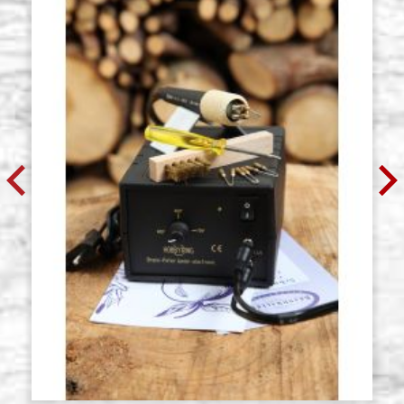
Pennellessa in scoiattolo (vaio)
Giacenza: 3 - COD.
KOLNER, 3,5" = larghezza 89mm x
V0634
50mm altezza
€ 27,00
ACQUISTA
Pennellessa in scoiattolo (vaio)
Giacenza: 2 - COD.
KOLNER, 4" = larghezza 100mm x
V0635
55mm altezza
€ 30,40
ACQUISTA