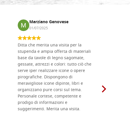
Marziano Genovese
Anna
01/07/2025
17/02
Ditta che merita una visita per la
Le tavole i
stupenda e ampia offerta di materiali
da me acqu
base da tavole di legno sagomate,
fornitissi
gessate, attrezzi e colori: tutto ciò che
per esegui
serve iper realizzare icone o opere
un ottimo 
pirografiche. Dispongono di
sono dispo
meravigliose icone dipinte, libri e
di formati
organizzano pure corsi sul tema.
l'imballagg
Personale cortese, competente e
ricevuti c
prodigo di informazioni e
Complimen
suggerimenti. Merita una visita.