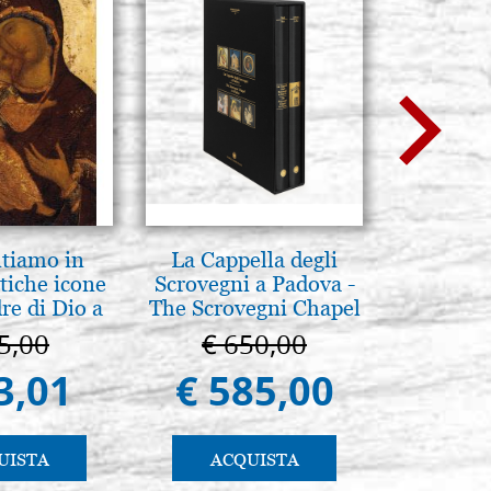
ntiamo in
La Cappella degli
Madre di 
tiche icone
Scrovegni a Padova -
36
re di Dio a
The Scrovegni Chapel
 e Suzdal
in Padua
5,00
€ 650,00
€ 1
al. 2019)
3,01
€ 585,00
€ 1.
UISTA
ACQUISTA
AC