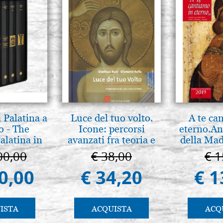
 Palatina a
Luce del tuo volto.
A te ca
o - The
Icone: percorsi
eterno.An
alatina in
avanzati fra teoria e
della Mad
ermo
pratica. pg. 430
Vladimir
00,00
€ 38,00
€ 1
(libro-c
0,00
€ 34,20
€ 1
ISTA
ACQUISTA
ACQ