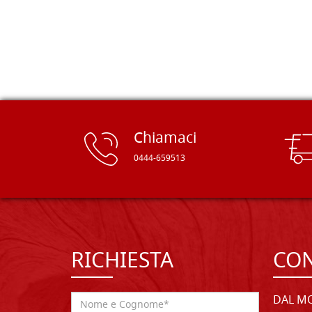
rifinite e a prezzi onesti. Inserito
immediatamente nei miei preferiti il
sito, dal quale conto di ordinare
spesso :) Grazie mille!
Chiamaci
0444-659513
RICHIESTA
CON
DAL MO