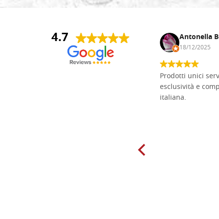
4.7
Andrea Monguzzi
Antonella B
15/01/2025
18/12/2025
Non pratico l'iconografia, ma mi
Prodotti unici ser
cimento con il chip carving. Ho girato
esclusività e com
mari e monti online alla ricerca di
italiana.
tavole di tiglio per poter coltivare il
mio hobby, e ne ho comprate diverse
da diversi fornitori. Ho sempre speso
molto per delle tavole scadenti. Un
giorno sono finito, per caso, sul sito
della Falegnameria Dal Molin e mi si
è aperto un mondo. Tavole di tutte le
misure, e anche di forme particolari...
Ne ho ordinata qualcuna per provare
e devo dire: FINALMENTE! Finalmente
delle tavole di alta qualità, ben