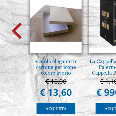
Scatola elegante in
La Cappella
cartone per icone
Palerm
colore avorio
Cappella P
Pal
€ 16,00
€ 1.1
€ 13,60
€ 99
ACQUISTA
ACQU