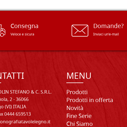
Consegna
Domande?
Veloce e sicura
Inviaci un'e-mail
TATTI
MENU
Prodotti
LIN STEFANO & C. S.R.L.
iola, 2 - 36066
Prodotti in offerta
o (VI) ITALIA
Novità
Fax 0444 659513
Fine Serie
onografiatavolelegno.it
Chi Siamo