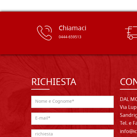
Chiamaci
0444-659513
RICHIESTA
CON
DAL MO
Via Lup
Sandrig
Tel. e 
info@ic