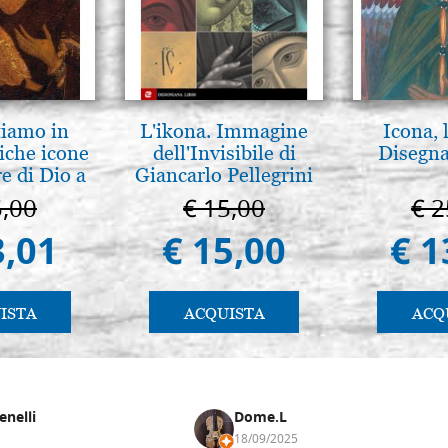
tiamo in
L'ikona. Immagine
Icona, 
iche icone
dell'Invisibile di
Disegna
e di Dio a
Giancarlo Pellegrini
 e Suzdal
5,00
€ 15,00
€ 2
al. 2019)
3,01
€ 15,00
€ 1
ISTA
ACQUISTA
ACQ
enelli
Dome.L
18/09/2025