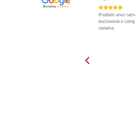
Non pratico l'iconografia, ma mi
Prodotti unici ser
cimento con il chip carving. Ho girato
esclusività e com
mari e monti online alla ricerca di
italiana.
tavole di tiglio per poter coltivare il
mio hobby, e ne ho comprate diverse
da diversi fornitori. Ho sempre speso
molto per delle tavole scadenti. Un
giorno sono finito, per caso, sul sito
della Falegnameria Dal Molin e mi si
è aperto un mondo. Tavole di tutte le
misure, e anche di forme particolari...
Ne ho ordinata qualcuna per provare
e devo dire: FINALMENTE! Finalmente
delle tavole di alta qualità, ben
rifinite e a prezzi onesti. Inserito
immediatamente nei miei preferiti il
sito, dal quale conto di ordinare
spesso :) Grazie mille!