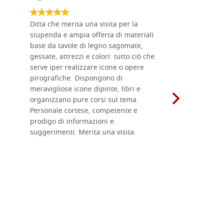
Ditta che merita una visita per la
Le tavole i
stupenda e ampia offerta di materiali
da me acqu
base da tavole di legno sagomate,
fornitissi
gessate, attrezzi e colori: tutto ciò che
per esegui
serve iper realizzare icone o opere
un ottimo 
pirografiche. Dispongono di
sono dispo
meravigliose icone dipinte, libri e
di formati
organizzano pure corsi sul tema.
l'imballagg
Personale cortese, competente e
ricevuti c
prodigo di informazioni e
Complimen
suggerimenti. Merita una visita.