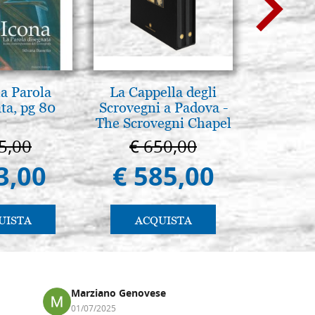
la Parola
La Cappella degli
Madre di 
ta, pg 80
Scrovegni a Padova -
36
The Scrovegni Chapel
in Padua
5,00
€ 650,00
€ 1
3,00
€ 585,00
€ 1.
UISTA
ACQUISTA
AC
Marziano Genovese
Anna
01/07/2025
17/02