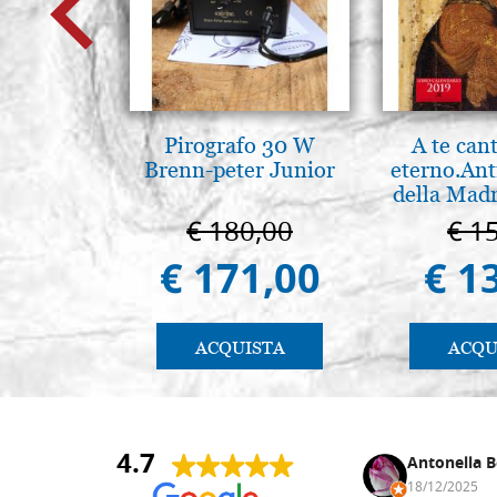
Pirografo 30 W
A te can
Brenn-peter Junior
eterno.Ant
della Madr
Vladimir
€ 180,00
€ 1
(libro-c
€ 171,00
€ 1
ACQUISTA
ACQU
4.7
Andrea Monguzzi
Antonella B
15/01/2025
18/12/2025