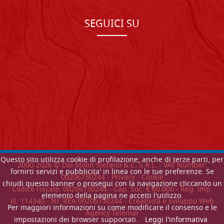
SEGUICI SU
Questo sito utilizza cookie di profilazione, anche di terze parti, per
2000-
2026
© Dal Molin Stefano & C. S.R.L. - VAT Number:
fornirti servizi e pubblicita' in linea con le tue preferenze. Se
00206730244 -
Privacy
-
Cookie
chiudi questo banner o prosegui con la navigazione cliccando un
Codice Fiscale: 00206730244 - Cap. Soc. € 60.000 - Reg. imp.
elemento della pagina ne accetti l'utilizzo.
VI: 114340 - Nr. REA 00206730244 - Creatività e sviluppo Web
Per maggiori informazioni su come modificare il consenso e le
Agency Telemar
impostazioni dei browser supportati.
Leggi l'informativa