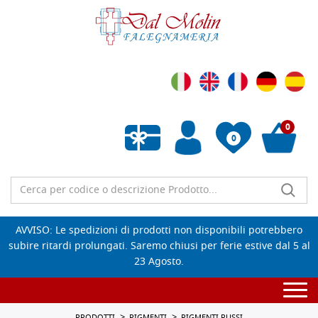
0
0
Wishlist vuota
AVVISO: Le spedizioni di prodotti non disponibili potrebbero
subire ritardi prolungati. Saremo chiusi per ferie estive dal 5 al
23 Agosto.
Togg
navi