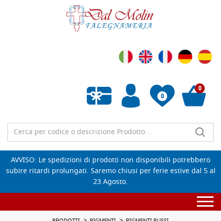
0
0
Wishlist vuota
AVVISO: Le spedizioni di prodotti non disponibili potrebbero
subire ritardi prolungati. Saremo chiusi per ferie estive dal 5 al
23 Agosto.
Togg
navi