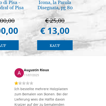
 di Pisa -
Icona, la Parola
L'orizz
ral of Pisa
Disegnata, pg 80
antico 
immagin
000,00
€ 25,00
€ 1
00,00
€ 13,00
€ 1
AUF
KAUF
Augustin Rioux
Marz
11/07/2025
01/07
Ich bestellte mehrere Holzplatten
Dieses Un
zum Bemalen von Ikonen. Bei der
seiner wun
Lieferung wies die Hälfte davon
Auswahl a
Kratzer auf der zu bemalenden
Besuch we