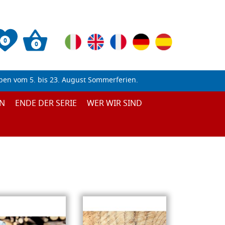
0
0
ben vom 5. bis 23. August Sommerferien.
N
ENDE DER SERIE
WER WIR SIND