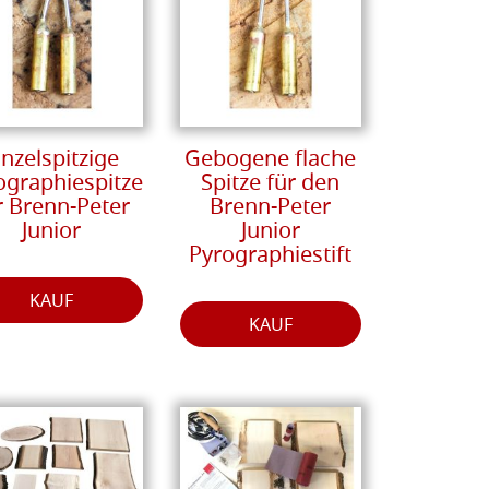
inzelspitzige
Gebogene flache
ographiespitze
Spitze für den
r Brenn-Peter
Brenn-Peter
Junior
Junior
Pyrographiestift
KAUF
KAUF