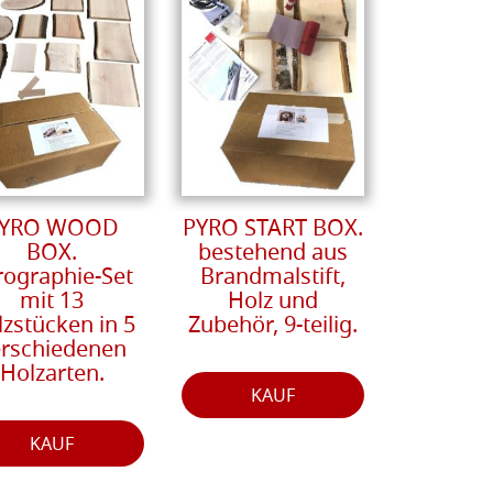
YRO WOOD
PYRO START BOX.
BOX.
bestehend aus
rographie-Set
Brandmalstift,
mit 13
Holz und
zstücken in 5
Zubehör, 9-teilig.
erschiedenen
Holzarten.
KAUF
KAUF