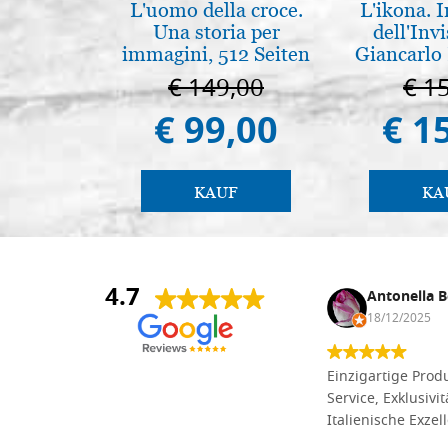
L'uomo della croce.
L'ikona.
Una storia per
dell'Invi
immagini, 512 Seiten
Giancarlo 
€ 149,00
€ 1
€ 99,00
€ 1
KAUF
KA
4.7
Anna Maria Negri
Antonella B
17/02/2025
18/12/2025
Die Massivholzbretter aus
Einzigartige Produ
Lindenholz, die ich online im gut
Service, Exklusivi
sortierten Tischlereigeschäft Dal
Italienische Exzel
Molin zum Schnitzen bestellt habe,