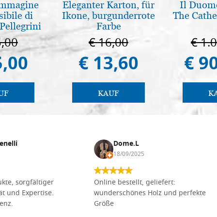
 Immagine
Eleganter Karton, für
Il Duomo
sibile di
Ikone, burgunderrote
The Cathed
Pellegrini
Farbe
5,00
€ 16,00
€ 1.
5,00
€ 13,60
€ 9
UF
KAUF
K
enelli
Dome.L
18/09/2025
kte, sorgfältiger
Online bestellt, geliefert:
tät und Expertise.
wunderschönes Holz und perfekte
lenz.
Größe