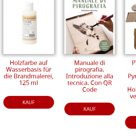
Holzfarbe auf
Manuale di
P
Wasserbasis für
pirografia.
die Brandmalerei,
Introduzione alla
Py
125 ml
tecnica. Con QR
Code
Hol
v
KAUF
KAUF