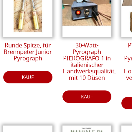
Runde Spitze, für
30-Watt-
P
Brennpeter Junior
Pyrograph
Pyrograph
PIEROGRAFO 1 in
Py
italienischer
Handwerksqualität,
Hol
mit 10 Düsen
v
KAUF
KAUF