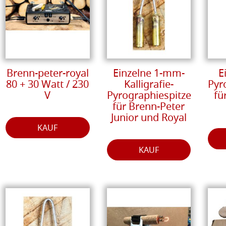
Brenn-peter-royal
Einzelne 1-mm-
E
80 + 30 Watt / 230
Kalligrafie-
Pyr
V
Pyrographiespitze
fü
für Brenn-Peter
Junior und Royal
KAUF
KAUF