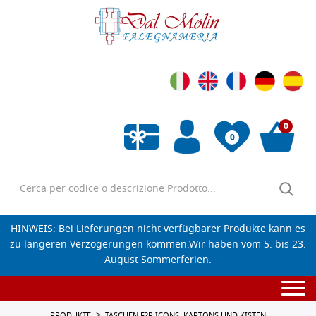
0
0
Wunschliste leeren
HINWEIS: Bei Lieferungen nicht verfügbarer Produkte kann es
zu längeren Verzögerungen kommen.Wir haben vom 5. bis 23.
August Sommerferien.
Togg
navi