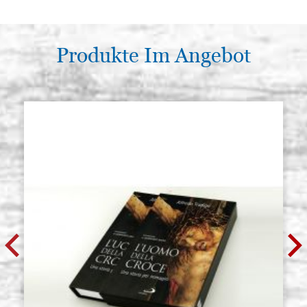
32 x 42 x 4,5, dunkelblaue Farbe
S006
€ 22,00
ACQUISTA
Produkte Im Angebot
Eleganter Karton, für Ikone,Größe
Auf Lager: 14 - COD.
37 x 52 x 4,5, dunkelblaue Farbe
S007
€ 23,00
ACQUISTA
Eleganter Karton, für Ikone,Größe
Auf Lager: 12 - COD.
42 x 52 x 4,5, dunkelblaue Farbe
S008
€ 32,00
ACQUISTA
Eleganter Karton, für Ikone,Größe
Auf Lager: 10 - COD.
47 x 62 x 4,5, dunkelblaue Farbe
S009
€ 34,00
ACQUISTA
Eleganter Karton, für Ikone,Größe
Auf Lager: 13 - COD.
52 x 62 x 4,5, dunkelblaue Farbe
S010