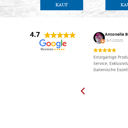
KAUF
KA
4.7
Anna Maria Negri
Antonella B
17/02/2025
18/12/2025
Die Massivholzbretter aus
Einzigartige Produ
Lindenholz, die ich online im gut
Service, Exklusivi
sortierten Tischlereigeschäft Dal
Italienische Exzel
Molin zum Schnitzen bestellt habe,
sind preiswert und in vielen Größen
erhältlich. Die Produkte waren zudem
sorgfältig verpackt und wurden
pünktlich geliefert. Herzlichen
Glückwunsch!