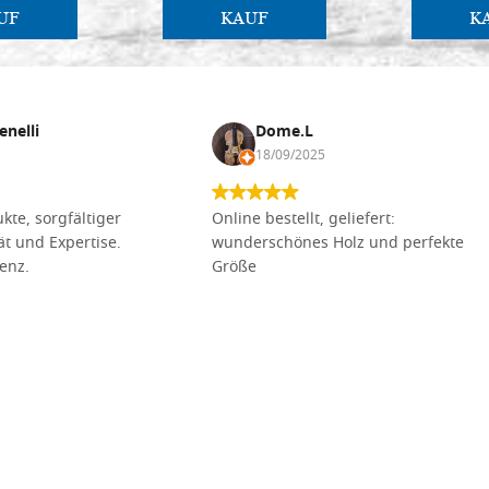
UF
KAUF
K
enelli
Dome.L
18/09/2025
kte, sorgfältiger
Online bestellt, geliefert:
tät und Expertise.
wunderschönes Holz und perfekte
lenz.
Größe