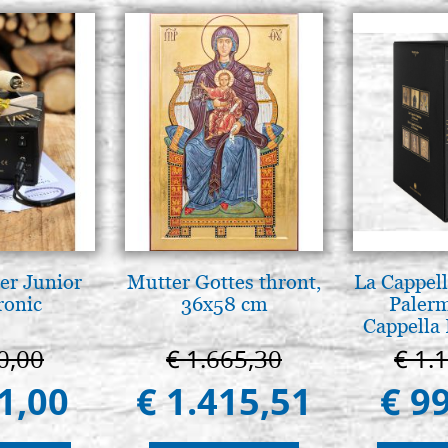
er Junior
Mutter Gottes thront,
La Cappell
ronic
36x58 cm
Palerm
Cappella 
Pal
0,00
€ 1.665,30
€ 1.
1,00
€ 1.415,51
€ 9