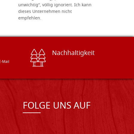
unwichtig“, völlig ignoriert. Ich kann
sind freun
dieses Unternehmen nicht
geben gern
empfehlen.
Besuch loh
Nachhaltigkeit
E-Mail
FOLGE UNS AUF