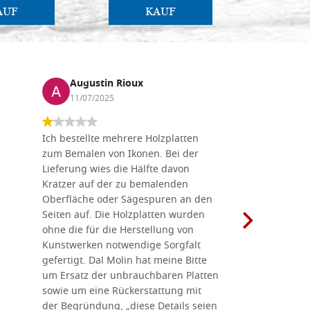
AUF
KAUF
Augustin Rioux
Marz
11/07/2025
01/07
Ich bestellte mehrere Holzplatten
Dieses Un
zum Bemalen von Ikonen. Bei der
seiner wun
Lieferung wies die Hälfte davon
Auswahl a
Kratzer auf der zu bemalenden
Besuch we
Oberfläche oder Sägespuren an den
Holzplatte
Seiten auf. Die Holzplatten wurden
Werkzeugen
ohne die für die Herstellung von
man alles,
Kunstwerken notwendige Sorgfalt
Ikonenher
gefertigt. Dal Molin hat meine Bitte
benötigt.
um Ersatz der unbrauchbaren Platten
bemalten 
sowie um eine Rückerstattung mit
das Unter
der Begründung, „diese Details seien
diesem The