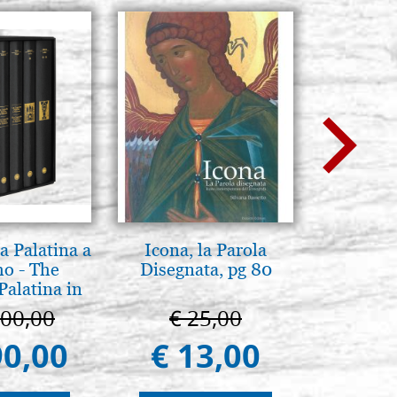
a Palatina a
Icona, la Parola
L'uomo d
o - The
Disegnata, pg 80
Una s
Palatina in
immagini
ermo
100,00
€ 25,00
€ 1
90,00
€ 13,00
€ 