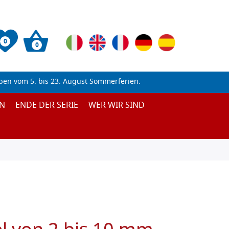
0
0
ben vom 5. bis 23. August Sommerferien.
N
ENDE DER SERIE
WER WIR SIND