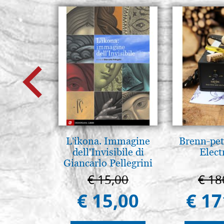
L'ikona. Immagine
Brenn-pet
dell'Invisibile di
Elect
Giancarlo Pellegrini
€ 15,00
€ 18
€ 15,00
€ 17