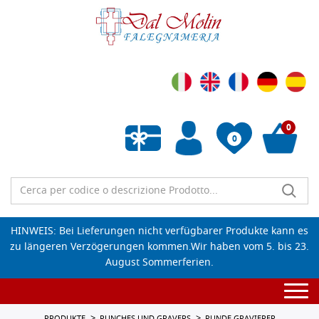
0
0
Wunschliste leeren
HINWEIS: Bei Lieferungen nicht verfügbarer Produkte kann es
zu längeren Verzögerungen kommen.Wir haben vom 5. bis 23.
August Sommerferien.
Togg
navi