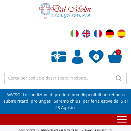
0
0
Wishlist vuota
AVVISO: Le spedizioni di prodotti non disponibili potrebbero
subire ritardi prolungati. Saremo chiusi per ferie estive dal 5 al
23 Agosto.
Togg
navi