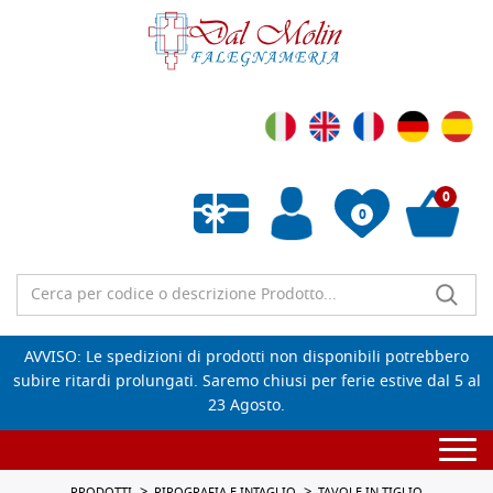
0
0
Wishlist vuota
AVVISO: Le spedizioni di prodotti non disponibili potrebbero
subire ritardi prolungati. Saremo chiusi per ferie estive dal 5 al
23 Agosto.
Togg
navi