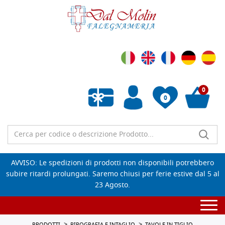
0
0
Wishlist vuota
AVVISO: Le spedizioni di prodotti non disponibili potrebbero
subire ritardi prolungati. Saremo chiusi per ferie estive dal 5 al
23 Agosto.
Togg
navi