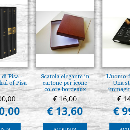
di Pisa -
Scatola elegante in
L'uomo de
ral of Pisa
cartone per icone
Una st
colore bordeaux
immagini
00,00
€ 16,00
€ 1
0,00
€ 13,60
€ 9
ISTA
ACQUISTA
ACQ