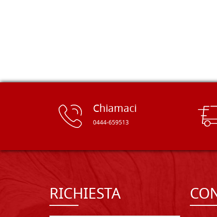
delle tavole di alta qualità, ben
rifinite e a prezzi onesti. Inserito
immediatamente nei miei preferiti il
sito, dal quale conto di ordinare
spesso :) Grazie mille!
Chiamaci
0444-659513
RICHIESTA
CON