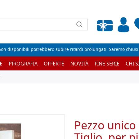
Wishlist vuota
non disponibili potrebbero subire ritardi prolungati. Saremo chiusi p
E
PIROGRAFIA
OFFERTE
NOVITÀ
FINE SERIE
CHI 
O
Pezzo unico 
Tiglio, per 