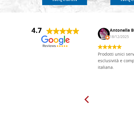
4.7
Andrea Monguzzi
Antonella B
15/01/2025
18/12/2025
Non pratico l'iconografia, ma mi
Prodotti unici ser
cimento con il chip carving. Ho girato
esclusività e com
mari e monti online alla ricerca di
italiana.
tavole di tiglio per poter coltivare il
mio hobby, e ne ho comprate diverse
da diversi fornitori. Ho sempre speso
molto per delle tavole scadenti. Un
giorno sono finito, per caso, sul sito
della Falegnameria Dal Molin e mi si
è aperto un mondo. Tavole di tutte le
misure, e anche di forme particolari...
Ne ho ordinata qualcuna per provare
e devo dire: FINALMENTE! Finalmente