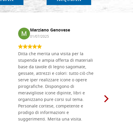
Marziano Genovese
Anna
01/07/2025
17/02
Ditta che merita una visita per la
Le tavole i
stupenda e ampia offerta di materiali
da me acqu
base da tavole di legno sagomate,
fornitissi
gessate, attrezzi e colori: tutto ciò che
per esegui
serve iper realizzare icone o opere
un ottimo 
pirografiche. Dispongono di
sono dispo
meravigliose icone dipinte, libri e
di formati
organizzano pure corsi sul tema.
l'imballagg
Personale cortese, competente e
ricevuti c
prodigo di informazioni e
Complimen
suggerimenti. Merita una visita.