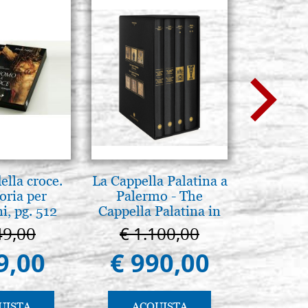
lla croce.
La Cappella Palatina a
Scatola 
oria per
Palermo - The
cartone
, pg. 512
Cappella Palatina in
color
Palermo
49,00
€ 1.100,00
€ 
9,00
€ 990,00
€ 
UISTA
ACQUISTA
AC