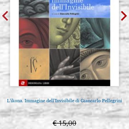
vena chiara 40X50 cm
G40X50PIRO
€ 36,00
ACQUISTA
L'ikona. Immagine dell'Invisibile di Giancarlo Pellegrini
€ 15,00