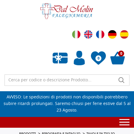
0
0
Wishlist vuota
AVVISO: Le spedizioni di prodotti non disponibili potrebbero
subire ritardi prolungati. Saremo chiusi per ferie estive dal 5 al
23 Agosto.
Togg
navi