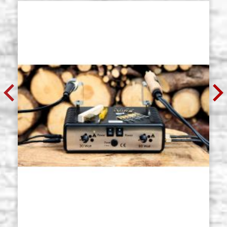
€ 8,40
ACQUISTA
Tavola in tiglio per pirografia,
Giacenza: 0 - COD.
vena chiara 24X32 cm
G24X32PIRO
€ 10,00
ACQUISTA
Tavola in tiglio per pirografia,
Giacenza: 0 - COD.
vena chiara 25X25 cm
G25X25PIRO
€ 8,40
ACQUISTA
Tavola in tiglio per pirografia,
Giacenza: 0 - COD.
vena chiara 25X30 cm
G25X30PIRO
€ 10,00
ACQUISTA
Tavola in tiglio per pirografia,
Giacenza: 0 - COD.
vena chiara 25X35 cm
G25X35PIRO
€ 12,00
ACQUISTA