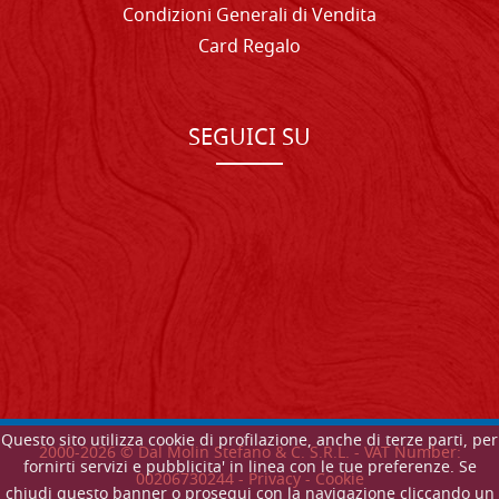
Condizioni Generali di Vendita
Card Regalo
SEGUICI SU
Questo sito utilizza cookie di profilazione, anche di terze parti, per
2000-
2026
© Dal Molin Stefano & C. S.R.L. - VAT Number:
fornirti servizi e pubblicita' in linea con le tue preferenze. Se
00206730244 -
Privacy
-
Cookie
chiudi questo banner o prosegui con la navigazione cliccando un