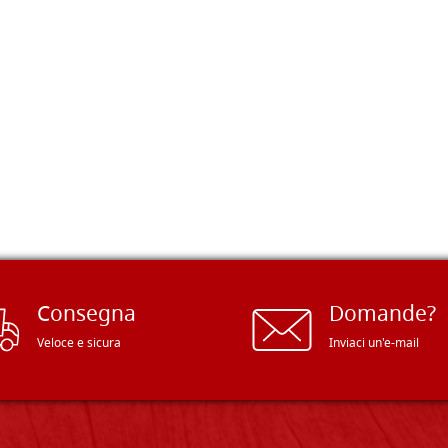
Consegna
Domande?
Veloce e sicura
Inviaci un'e-mail