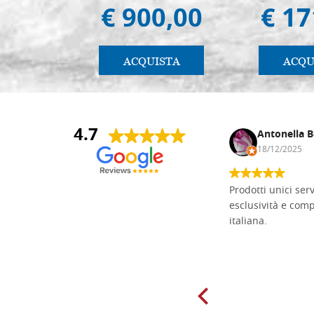
€ 900,00
€ 17
ACQUISTA
ACQU
4.7
Andrea Monguzzi
Antonella B
15/01/2025
18/12/2025
Non pratico l'iconografia, ma mi
Prodotti unici ser
cimento con il chip carving. Ho girato
esclusività e com
mari e monti online alla ricerca di
italiana.
tavole di tiglio per poter coltivare il
mio hobby, e ne ho comprate diverse
da diversi fornitori. Ho sempre speso
molto per delle tavole scadenti. Un
giorno sono finito, per caso, sul sito