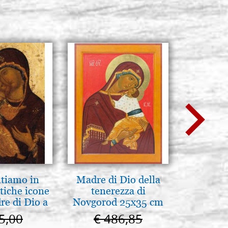
ntiamo in
Madre di Dio della
Scatola 
tiche icone
tenerezza di
cartone
re di Dio a
Novgorod 25x35 cm
colore
 e Suzdal
5,00
€ 486,85
€ 
al. 2019)