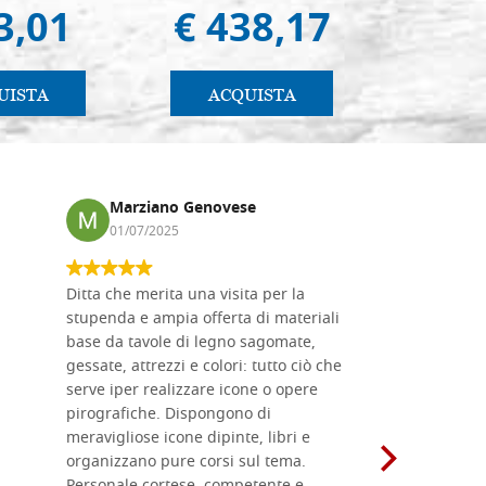
3,01
€ 438,17
€ 
UISTA
ACQUISTA
AC
Marziano Genovese
Anna
01/07/2025
17/02
Ditta che merita una visita per la
Le tavole i
stupenda e ampia offerta di materiali
da me acqu
base da tavole di legno sagomate,
fornitissi
gessate, attrezzi e colori: tutto ciò che
per esegui
serve iper realizzare icone o opere
un ottimo 
pirografiche. Dispongono di
sono dispo
meravigliose icone dipinte, libri e
di formati
organizzano pure corsi sul tema.
l'imballagg