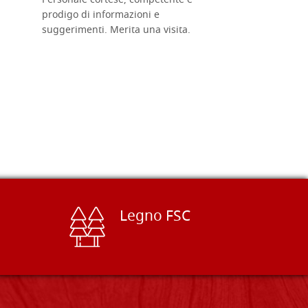
Personale cortese, competente e
ricevuti c
prodigo di informazioni e
Complimen
suggerimenti. Merita una visita.
Legno FSC