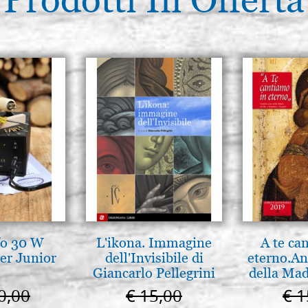
fo 30 W
L'ikona. Immagine
A te ca
er Junior
dell'Invisibile di
eterno.An
Giancarlo Pellegrini
della Mad
Vladimir
0,00
€ 15,00
€ 1
(libro-c