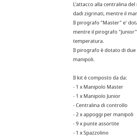
L'attacco alla centralina d
dadi zigrinati, mentre il ma
Il pirografo "Master" e' dot
mentre il pirografo "Junior"
temperatura.
Il pirografo è dotato di du
manipoli.
Il kit è composto da da:
- 1 x Manipolo Master
- 1 x Manipolo Junior
- Centralina di controllo
- 2 x appoggi per manipoli
- 9 x punte assortite
- 1 x Spazzolino