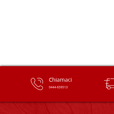
della Falegnameria Dal Molin e mi si
è aperto un mondo. Tavole di tutte le
misure, e anche di forme particolari...
Ne ho ordinata qualcuna per provare
e devo dire: FINALMENTE! Finalmente
delle tavole di alta qualità, ben
rifinite e a prezzi onesti. Inserito
immediatamente nei miei preferiti il
sito, dal quale conto di ordinare
spesso :) Grazie mille!
Chiamaci
0444-659513