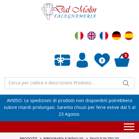
0
0
Wishlist vuota
AVVISO: Le spedizioni di prodotti non disponibili potrebbero
subire ritardi prolungati. Saremo chiusi per ferie estive dal 5 al
23 Agosto.
Togg
navi