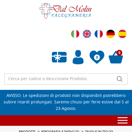
0
0
Wishlist vuota
AVVISO: Le spedizioni di prodotti non disponibili potrebbero
subire ritardi prolungati. Saremo chiusi per ferie estive dal 5 al
23 Agosto.
Togg
navi