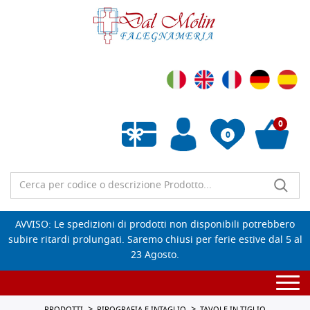
0
0
Wishlist vuota
AVVISO: Le spedizioni di prodotti non disponibili potrebbero
subire ritardi prolungati. Saremo chiusi per ferie estive dal 5 al
23 Agosto.
Togg
navi