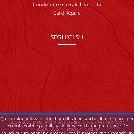
Condizioni Generali di Vendita
Card Regalo
SEGUICI SU
Questo sito utilizza cookie di profilazione, anche di terze parti, per
2000-
2026
© Dal Molin Stefano & C. S.R.L. - VAT Number:
fornirti servizi e pubblicita' in linea con le tue preferenze. Se
00206730244 -
Privacy
-
Cookie
chiudi questo banner o prosegui con la navigazione cliccando un