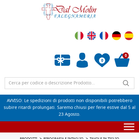
0
0
Wishlist vuota
AVVISO: Le spedizioni di prodotti non disponibili potrebbero
subire ritardi prolungati. Saremo chiusi per ferie estive dal 5 al
23 Agosto.
Togg
navi