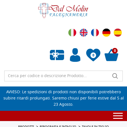
0
0
Wishlist vuota
AVVISO: Le spedizioni di prodotti non disponibili potrebbero
subire ritardi prolungati. Saremo chiusi per ferie estive dal 5 al
23 Agosto.
Togg
navi