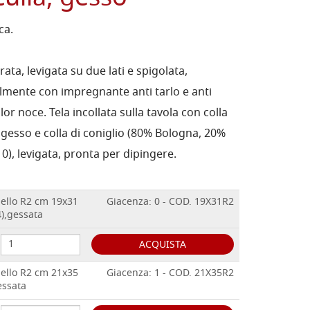
ca.
rata, levigata su due lati e spigolata,
almente con impregnante anti tarlo e anti
or noce. Tela incollata sulla tavola con colla
l gesso e colla di coniglio (80% Bologna, 20%
10), levigata, pronta per dipingere.
dello R2 cm 19x31
Giacenza: 0 - COD. 19X31R2
4),gessata
ACQUISTA
dello R2 cm 21x35
Giacenza: 1 - COD. 21X35R2
essata