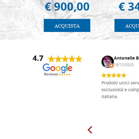
€ 900,00
€ 3
ACQUISTA
ACQU
4.7
Andrea Monguzzi
Antonella B
15/01/2025
18/12/2025
Non pratico l'iconografia, ma mi
Prodotti unici ser
cimento con il chip carving. Ho girato
esclusività e com
mari e monti online alla ricerca di
italiana.
tavole di tiglio per poter coltivare il
mio hobby, e ne ho comprate diverse
da diversi fornitori. Ho sempre speso
molto per delle tavole scadenti. Un
giorno sono finito, per caso, sul sito
della Falegnameria Dal Molin e mi si