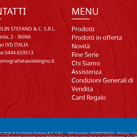
TATTI
MENU
Prodotti
LIN STEFANO & C. S.R.L.
iola, 2 - 36066
Prodotti in offerta
o (VI) ITALIA
Novità
Fax 0444 659513
Fine Serie
onografiatavolelegno.it
Chi Siamo
Assistenza
Condizioni Generali di
Vendita
Card Regalo
0-
2026
© Dal Molin Stefano & C. S.R.L. - VAT Number: 00206730244 -
Privacy
-
Co