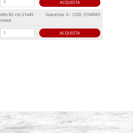
ACQUISTA
dello R2 cm 21x45
Giacenza: 0 - COD. 21X45R2
essata
ACQUISTA