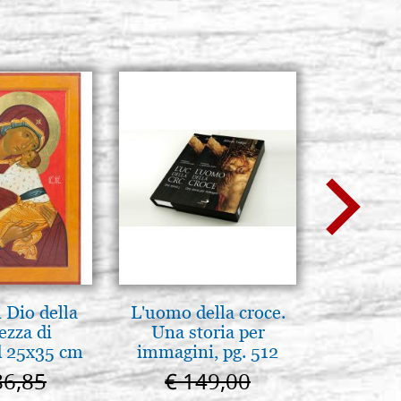
 Dio della
L'uomo della croce.
Pirog
ezza di
Una storia per
Brenn-p
 25x35 cm
immagini, pg. 512
86,85
€ 149,00
€ 1