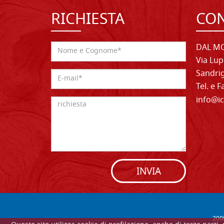
RICHIESTA
CON
DAL MO
Via Lup
Sandrig
Tel. e 
info@ic
INVIA
200