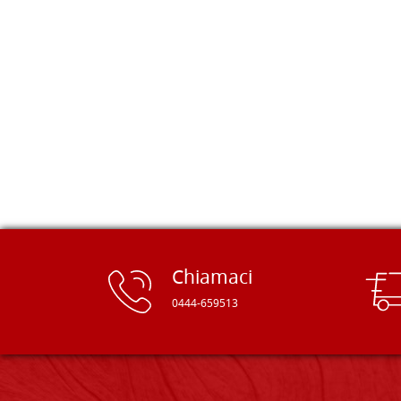
è aperto un mondo. Tavole di tutte le
misure, e anche di forme particolari...
Ne ho ordinata qualcuna per provare
e devo dire: FINALMENTE! Finalmente
delle tavole di alta qualità, ben
rifinite e a prezzi onesti. Inserito
immediatamente nei miei preferiti il
sito, dal quale conto di ordinare
spesso :) Grazie mille!
Chiamaci
0444-659513