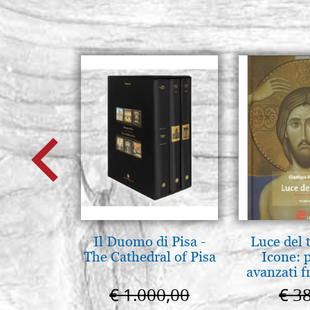
Il Duomo di Pisa -
Luce del 
The Cathedral of Pisa
Icone: 
avanzati f
pratica.
€ 1.000,00
€ 3