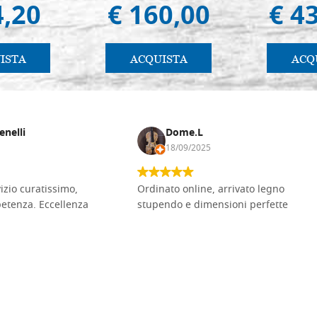
4,20
€ 160,00
€ 4
ISTA
ACQUISTA
ACQ
enelli
Dome.L
18/09/2025
vizio curatissimo,
Ordinato online, arrivato legno
petenza. Eccellenza
stupendo e dimensioni perfette