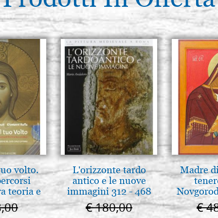
tuo volto.
L'orizzonte tardo
Madre di
percorsi
antico e le nuove
tener
ra teoria e
immagini 312 - 468
Novgorod
 pg. 430
8,00
€ 180,00
€ 4