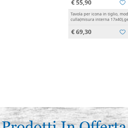
€ 55,90
Tavola per icona in tiglio, mo
culla(misura interna 17x40),g
€ 69,30
Prodotti In Offerta