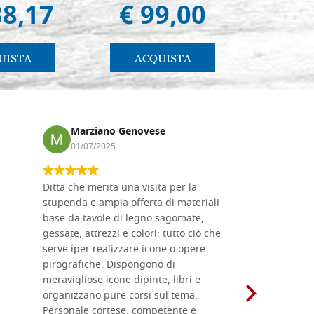
38,17
€ 99,00
€ 1
UISTA
ACQUISTA
AC
Marziano Genovese
Anna
01/07/2025
17/02
Ditta che merita una visita per la
Le tavole i
stupenda e ampia offerta di materiali
da me acqu
base da tavole di legno sagomate,
fornitissi
gessate, attrezzi e colori: tutto ciò che
per esegui
serve iper realizzare icone o opere
un ottimo 
pirografiche. Dispongono di
sono dispo
meravigliose icone dipinte, libri e
di formati
organizzano pure corsi sul tema.
l'imballagg
Personale cortese, competente e
ricevuti c