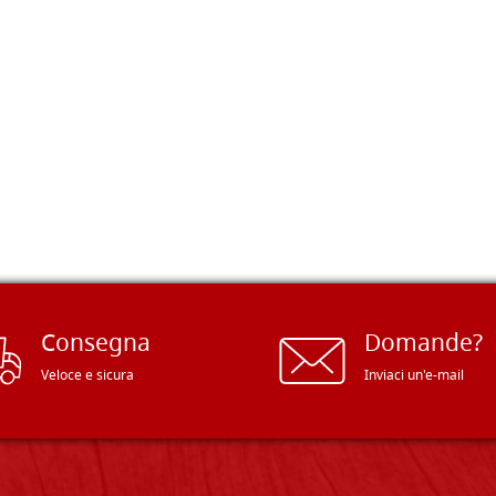
Consegna
Domande?
Veloce e sicura
Inviaci un'e-mail