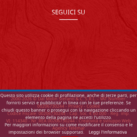
SEGUICI SU
Questo sito utilizza cookie di profilazione, anche di terze parti, per
2000-
2026
© Dal Molin Stefano & C. S.R.L. - VAT Number:
fornirti servizi e pubblicita' in linea con le tue preferenze. Se
00206730244 -
Privacy
-
Cookie
chiudi questo banner o prosegui con la navigazione cliccando un
Codice Fiscale: 00206730244 - Cap. Soc. € 60.000 - Reg. imp.
elemento della pagina ne accetti l'utilizzo.
VI: 114340 - Nr. REA 00206730244 - Creatività e sviluppo Web
Per maggiori informazioni su come modificare il consenso e le
Agency Telemar
impostazioni dei browser supportati.
Leggi l'informativa