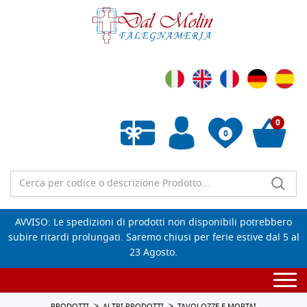
0
0
Wishlist vuota
AVVISO: Le spedizioni di prodotti non disponibili potrebbero
subire ritardi prolungati. Saremo chiusi per ferie estive dal 5 al
23 Agosto.
Togg
navi