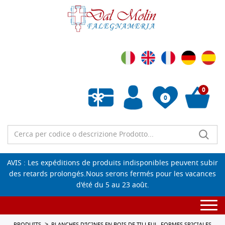
0
0
Liste de souhaits vide
AVIS : Les expéditions de produits indisponibles peuvent subir
des retards prolongés.Nous serons fermés pour les vacances
d'été du 5 au 23 août.
Togg
navi