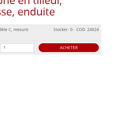
ne en tilleul,
sse, enduite
odèle C, mesure
Stocker: 0 - COD. 24X24
ACHETER