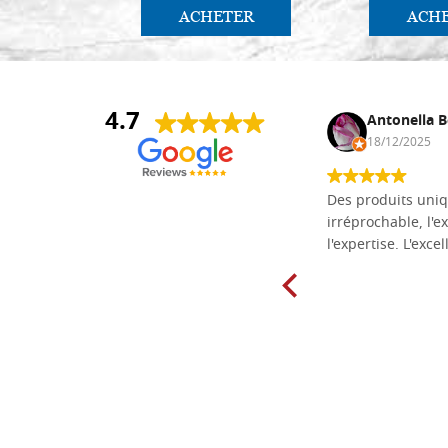
ACHETER
ACH
4.7
Daniel Vandewalle
Antonella B
27/07/2017
18/12/2025
société fiable et correcte. Très bon
Des produits uniq
matériel.
irréprochable, l'ex
l'expertise. L'exce