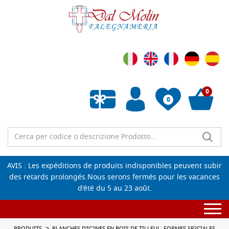
0
0
Liste de souhaits vide
AVIS : Les expéditions de produits indisponibles peuvent subir
des retards prolongés.Nous serons fermés pour les vacances
d'été du 5 au 23 août.
Togg
navi