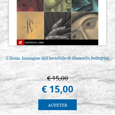
L'ikona. Immagine dell'Invisibile di Giancarlo Pellegrini
A
€ 15,00
€ 15,00
ACHETER