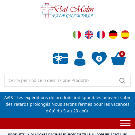
0
0
Liste de souhaits vide
AVIS : Les expéditions de produits indisponibles peuvent subir
des retards prolongés.Nous serons fermés pour les vacances
d'été du 5 au 23 août.
Togg
navi