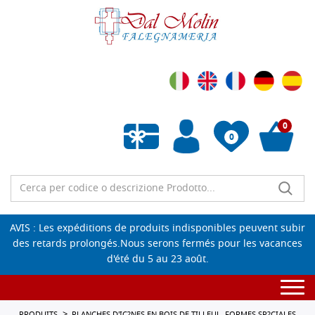
0
0
Liste de souhaits vide
AVIS : Les expéditions de produits indisponibles peuvent subir
des retards prolongés.Nous serons fermés pour les vacances
d'été du 5 au 23 août.
Togg
navi