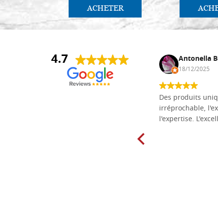
ACHETER
ACH
4.7
Daniel Vandewalle
Antonella B
27/07/2017
18/12/2025
société fiable et correcte. Très bon
Des produits uniq
matériel.
irréprochable, l'ex
l'expertise. L'exce