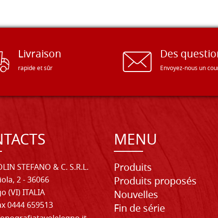
Livraison
Des questio
rapide et sûr
Envoyez-nous un cour
TACTS
MENU
Produits
LIN STEFANO & C. S.R.L.
iola, 2 - 36066
Produits proposés
o (VI) ITALIA
Nouvelles
Fax 0444 659513
Fin de série