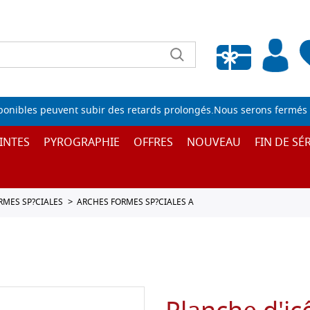
Liste de souhaits vide
sponibles peuvent subir des retards prolongés.Nous serons fermés 
INTES
PYROGRAPHIE
OFFRES
NOUVEAU
FIN DE SÉR
ORMES SP?CIALES
ARCHES FORMES SP?CIALES A