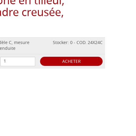
ne en tilleul,
adre creusée,
odèle C, mesure
Stocker: 0 - COD. 24X24C
,enduite
ACHETER