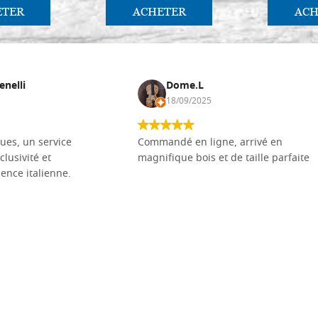
ETER
ACHETER
ACH
enelli
Dome.L
18/09/2025
ues, un service
Commandé en ligne, arrivé en
clusivité et
magnifique bois et de taille parfaite
llence italienne.