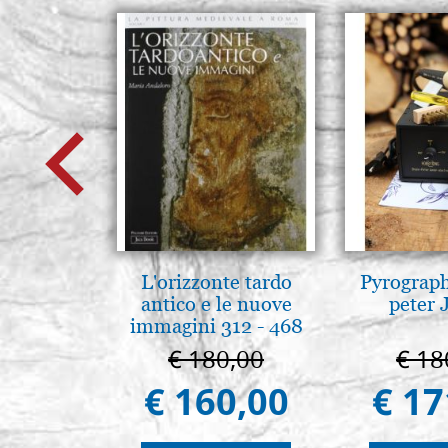
L'orizzonte tardo
Pyrograp
antico e le nuove
peter 
immagini 312 - 468
€ 180,00
€ 18
€ 160,00
€ 17