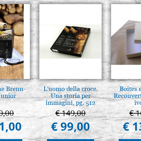
he Brenn-
L'uomo della croce.
Boites 
Junior
Una storia per
Recouvert
immagini, pg. 512
iv
0,00
€ 149,00
€ 1
1,00
€ 99,00
€ 1