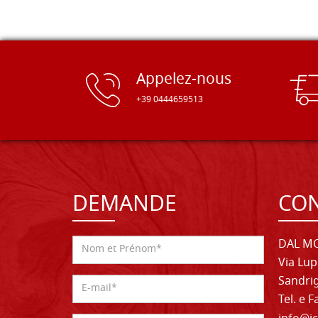
Appelez-nous
+39 0444659513
DEMANDE
CON
DAL MO
Via Lup
Sandrig
Tel. e 