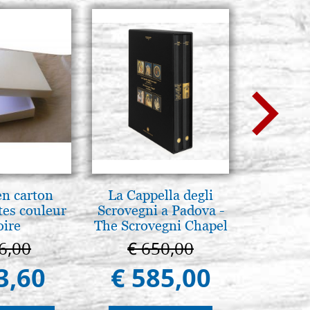
en carton
La Cappella degli
Arte b
es couleur
Scrovegni a Padova -
postbi
oire
The Scrovegni Chapel
Venezi
in Padua
6,00
€ 650,00
€ 
3,60
€ 585,00
€ 