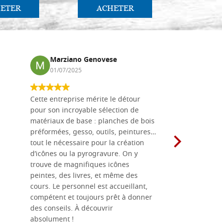
ETER
ACHETER
AC
Marziano Genovese
Anna
01/07/2025
17/02
Cette entreprise mérite le détour
Les planche
pour son incroyable sélection de
achetées e
matériaux de base : planches de bois
une menuis
préformées, gesso, outils, peintures…
achalandée
tout le nécessaire pour la création
rapport qu
d’icônes ou la pyrogravure. On y
dans une 
trouve de magnifiques icônes
dimensions
peintes, des livres, et même des
soigneusem
cours. Le personnel est accueillant,
dans les dé
compétent et toujours prêt à donner
des conseils. À découvrir
absolument !