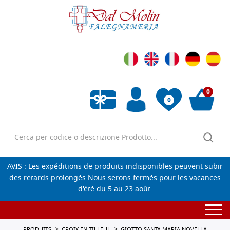
0
0
Liste de souhaits vide
AVIS : Les expéditions de produits indisponibles peuvent subir
des retards prolongés.Nous serons fermés pour les vacances
d'été du 5 au 23 août.
Togg
navi