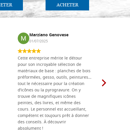
ETER
ACHETER
AC
Marziano Genovese
Anna
01/07/2025
17/02
Cette entreprise mérite le détour
Les planche
pour son incroyable sélection de
achetées e
matériaux de base : planches de bois
une menuis
préformées, gesso, outils, peintures…
achalandée
tout le nécessaire pour la création
rapport qu
d’icônes ou la pyrogravure. On y
dans une 
trouve de magnifiques icônes
dimensions
peintes, des livres, et même des
soigneusem
cours. Le personnel est accueillant,
dans les dé
compétent et toujours prêt à donner
des conseils. À découvrir
absolument !