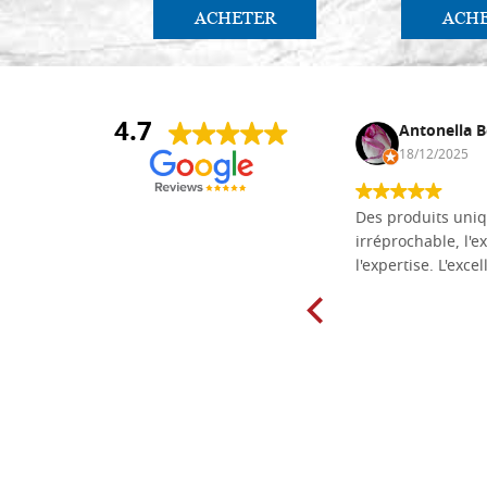
ACHETER
ACH
4.7
Daniel Vandewalle
Antonella B
27/07/2017
18/12/2025
société fiable et correcte. Très bon
Des produits uniq
matériel.
irréprochable, l'ex
l'expertise. L'exce