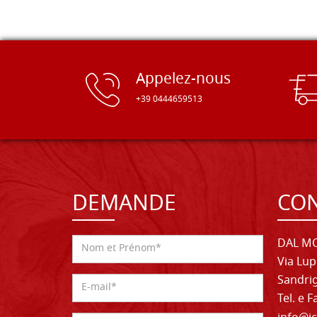
Appelez-nous
+39 0444659513
DEMANDE
CON
DAL MO
Via Lup
Sandrig
Tel. e 