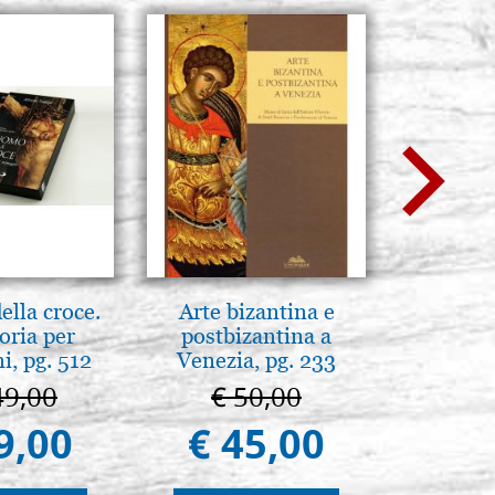
lla croce.
Arte bizantina e
L'ikona
oria per
postbizantina a
dell'In
, pg. 512
Venezia, pg. 233
Giancarl
49,00
€ 50,00
€ 
9,00
€ 45,00
€ 