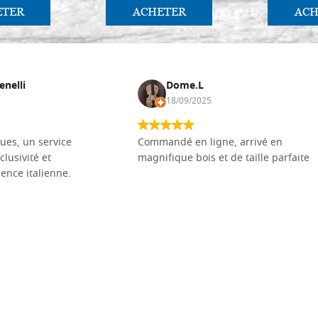
ETER
ACHETER
ACH
enelli
Dome.L
18/09/2025
ues, un service
Commandé en ligne, arrivé en
clusivité et
magnifique bois et de taille parfaite
llence italienne.