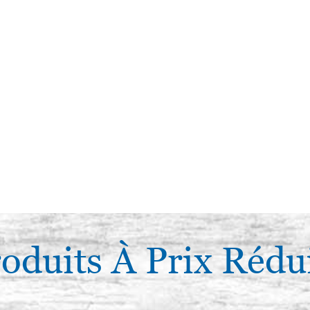
oduits À Prix Rédu