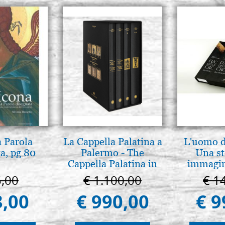
a Parola
La Cappella Palatina a
L'uomo de
a, pg 80
Palermo - The
Una st
Cappella Palatina in
immagini
Palermo
5,00
€ 1.100,00
€ 1
3,00
€ 990,00
€ 9