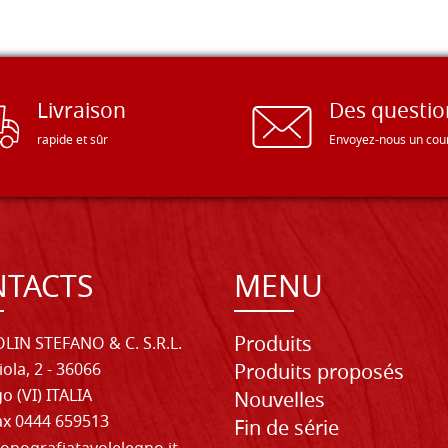
Livraison
Des questio
rapide et sûr
Envoyez-nous un cour
TACTS
MENU
Produits
LIN STEFANO & C. S.R.L.
iola, 2 - 36066
Produits proposés
o (VI) ITALIA
Nouvelles
Fax 0444 659513
Fin de série