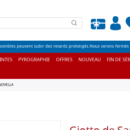
Liste de souhaits vide
sponibles peuvent subir des retards prolongés.Nous serons fermés 
INTES
PYROGRAPHIE
OFFRES
NOUVEAU
FIN DE SÉR
NOVELLA