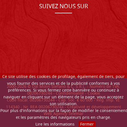
SUIVEZ NOUS SUR
Ce site utilise des cookies de profilage, également de tiers, pour
vous fournir des services et de la publicité conformes à vos
2000-
2026
© Dal Molin Stefano & C. S.R.L. - Numéro de TVA:
préférences. Si vous fermez cette bannière ou continuez à
00206730244 -
Confidentialité
-
Cookie
naviguer en cliquant sur un élément de la page, vous acceptez
Code fiscal: 00206730244 - Cap. Soc. € 60.000 - Reg. imp. VI:
son utilisation.
114340 - Nr. REA 00206730244 - Créativité et développement
Pour plus d'informations sur la façon de modifier le consentement
Web Agency Telemar
et les paramètres des navigateurs pris en charge.
Lire les informations
Fermer