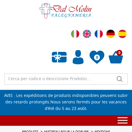
0
0
Liste de souhaits vide
AVIS : Les expéditions de produits indisponibles peuvent subir
des retards prolongés.Nous serons fermés pour les vacances
d'été du 5 au 23 août.
Togg
navi