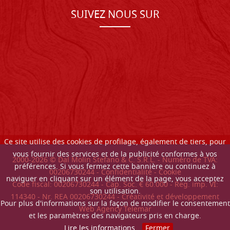
SUIVEZ NOUS SUR
Ce site utilise des cookies de profilage, également de tiers, pour
vous fournir des services et de la publicité conformes à vos
2000-
2026
© Dal Molin Stefano & C. S.R.L. - Numéro de TVA:
préférences. Si vous fermez cette bannière ou continuez à
00206730244 -
Confidentialité
-
Cookie
naviguer en cliquant sur un élément de la page, vous acceptez
Code fiscal: 00206730244 - Cap. Soc. € 60.000 - Reg. imp. VI:
son utilisation.
114340 - Nr. REA 00206730244 - Créativité et développement
Pour plus d'informations sur la façon de modifier le consentement
Web Agency Telemar
et les paramètres des navigateurs pris en charge.
Lire les informations
Fermer