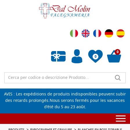
0
0
Liste de souhaits vide
AVIS : Les expéditions de produits indisponibles peuvent subir
des retards prolongés.Nous serons fermés pour les vacances
d'été du 5 au 23 août.
Togg
navi