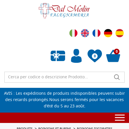
0
0
Liste de souhaits vide
AVIS : Les expéditions de produits indisponibles peuvent subir
des retards prolongés.Nous serons fermés pour les vacances
d'été du 5 au 23 août.
Togg
navi