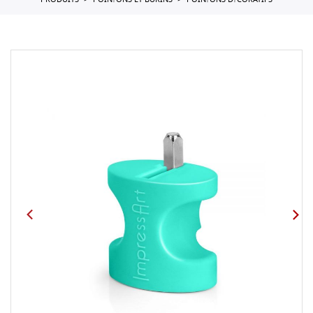
PRODUITS
POIN?ONS ET BURINS
POIN?ONS D?CORATIFS