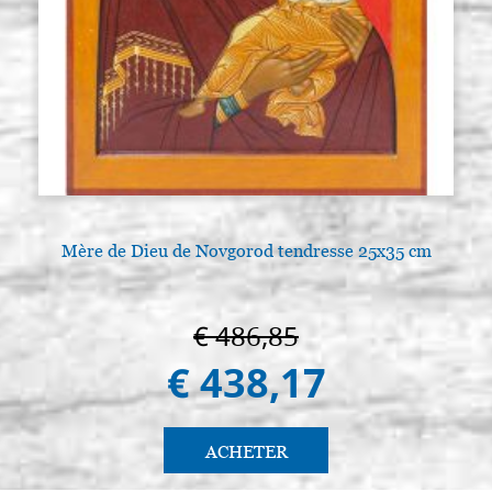
Mère de Dieu de Novgorod tendresse 25x35 cm
L
€ 486,85
€ 438,17
ACHETER