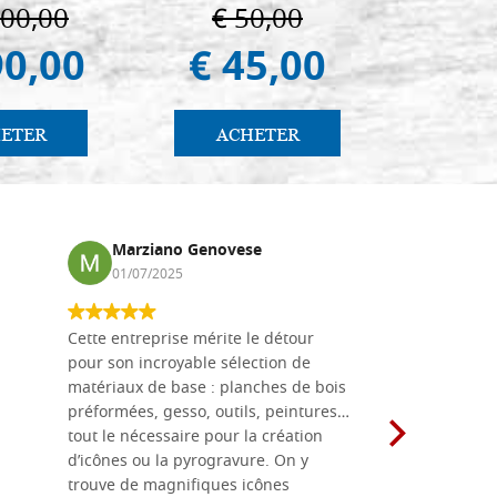
ermo
100,00
€ 50,00
€ 
90,00
€ 45,00
€ 
ETER
ACHETER
AC
Marziano Genovese
Anna
01/07/2025
17/02
Cette entreprise mérite le détour
Les planche
pour son incroyable sélection de
achetées e
matériaux de base : planches de bois
une menuis
préformées, gesso, outils, peintures…
achalandée
tout le nécessaire pour la création
rapport qu
d’icônes ou la pyrogravure. On y
dans une 
trouve de magnifiques icônes
dimensions