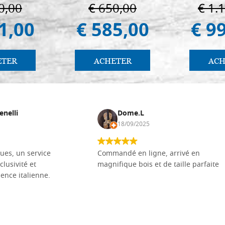
in Padua
Pal
0,00
€ 650,00
€ 1.
1,00
€ 585,00
€ 9
ETER
ACHETER
ACH
enelli
Dome.L
18/09/2025
ues, un service
Commandé en ligne, arrivé en
clusivité et
magnifique bois et de taille parfaite
llence italienne.