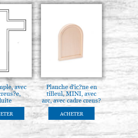
mple, avec
Planche d'ic?ne en
creus?e,
tilleul, MINI, avec
uite
arc, avec cadre creus?
e, brute
ETER
ACHETER