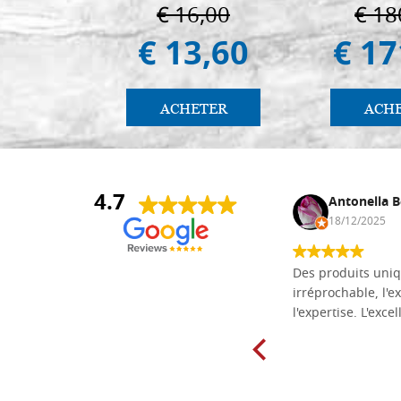
€ 16,00
€ 18
€ 13,60
€ 17
ACHETER
ACH
4.7
Daniel Vandewalle
Antonella B
27/07/2017
18/12/2025
société fiable et correcte. Très bon
Des produits uniq
matériel.
irréprochable, l'ex
l'expertise. L'exce