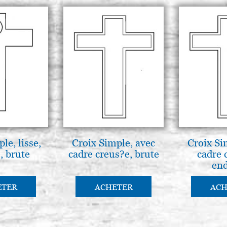
le, lisse,
Croix Simple, avec
Croix Si
, brute
cadre creus?e, brute
cadre 
end
ETER
ACHETER
ACH