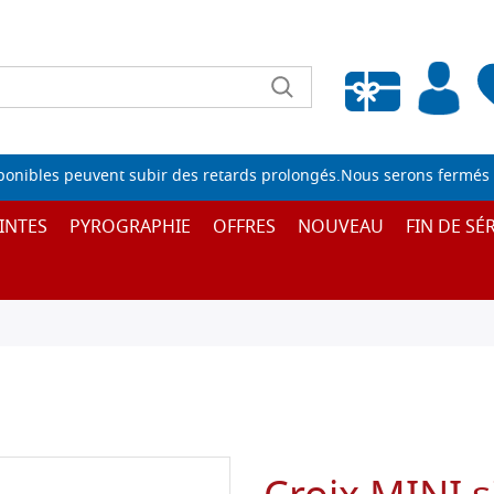
Liste de souhaits vide
sponibles peuvent subir des retards prolongés.Nous serons fermés 
INTES
PYROGRAPHIE
OFFRES
NOUVEAU
FIN DE SÉR