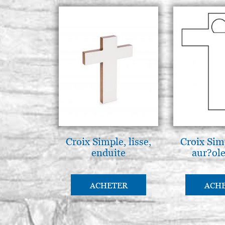
Croix Simple, lisse,
Croix Simp
enduite
aur?ole
ACHETER
ACH