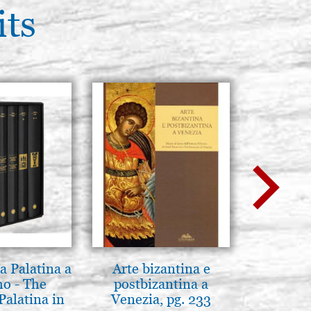
its
a Palatina a
Arte bizantina e
L'ikona
o - The
postbizantina a
dell'In
Palatina in
Venezia, pg. 233
Giancarl