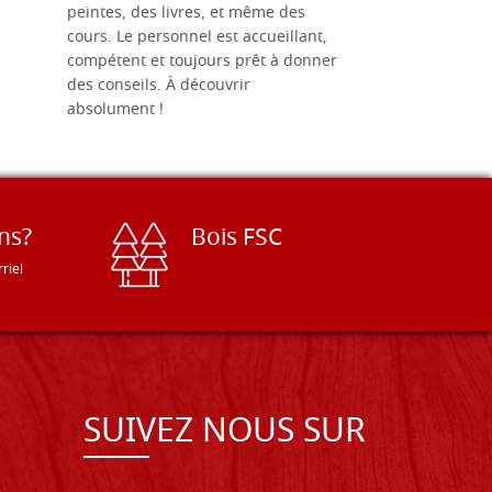
peintes, des livres, et même des
soigneusem
cours. Le personnel est accueillant,
dans les dé
compétent et toujours prêt à donner
des conseils. À découvrir
absolument !
ns?
Bois FSC
riel
SUIVEZ NOUS SUR