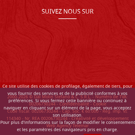
SUIVEZ NOUS SUR
Ce site utilise des cookies de profilage, également de tiers, pour
vous fournir des services et de la publicité conformes à vos
2000-
2026
© Dal Molin Stefano & C. S.R.L. - Numéro de TVA:
préférences. Si vous fermez cette bannière ou continuez à
00206730244 -
Confidentialité
-
Cookie
naviguer en cliquant sur un élément de la page, vous acceptez
Code fiscal: 00206730244 - Cap. Soc. € 60.000 - Reg. imp. VI:
son utilisation.
114340 - Nr. REA 00206730244 - Créativité et développement
Pour plus d'informations sur la façon de modifier le consentement
Web Agency Telemar
et les paramètres des navigateurs pris en charge.