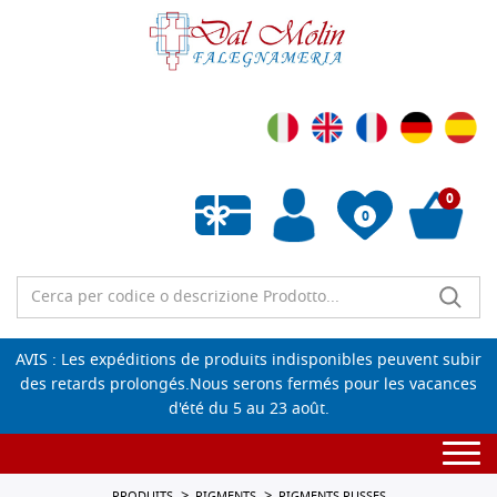
0
0
Liste de souhaits vide
AVIS : Les expéditions de produits indisponibles peuvent subir
des retards prolongés.Nous serons fermés pour les vacances
d'été du 5 au 23 août.
Togg
navi