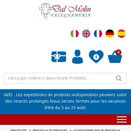
0
0
Liste de souhaits vide
AVIS : Les expéditions de produits indisponibles peuvent subir
des retards prolongés.Nous serons fermés pour les vacances
d'été du 5 au 23 août.
Togg
navi