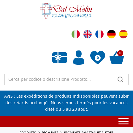
0
0
Liste de souhaits vide
AVIS : Les expéditions de produits indisponibles peuvent subir
des retards prolongés.Nous serons fermés pour les vacances
d'été du 5 au 23 août.
Togg
navi