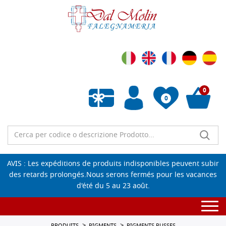
0
0
Liste de souhaits vide
AVIS : Les expéditions de produits indisponibles peuvent subir
des retards prolongés.Nous serons fermés pour les vacances
d'été du 5 au 23 août.
Togg
navi