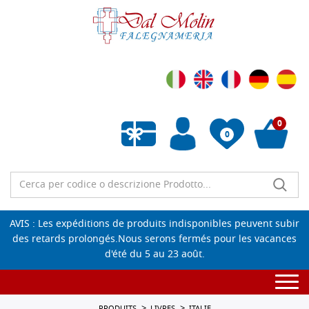
0
0
Liste de souhaits vide
AVIS : Les expéditions de produits indisponibles peuvent subir
des retards prolongés.Nous serons fermés pour les vacances
d'été du 5 au 23 août.
Togg
navi