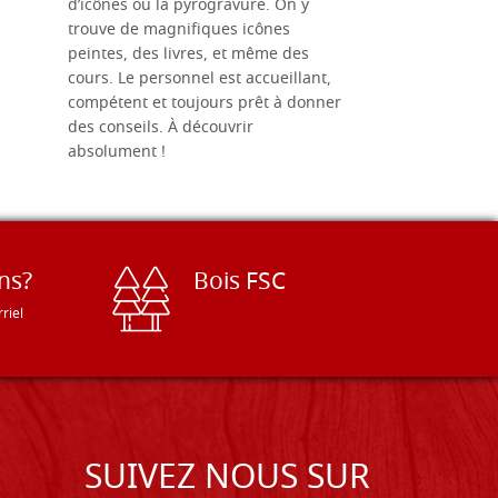
d’icônes ou la pyrogravure. On y
dans une 
trouve de magnifiques icônes
dimensions
peintes, des livres, et même des
soigneusem
cours. Le personnel est accueillant,
dans les dé
compétent et toujours prêt à donner
des conseils. À découvrir
absolument !
ns?
Bois FSC
riel
SUIVEZ NOUS SUR