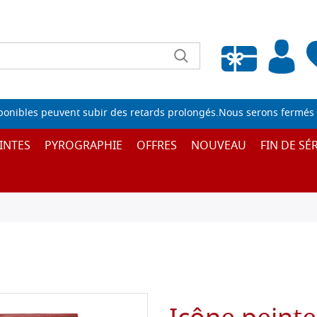
Liste de souhaits vide
sponibles peuvent subir des retards prolongés.Nous serons fermés 
INTES
PYROGRAPHIE
OFFRES
NOUVEAU
FIN DE SÉR