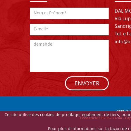
DAL MO
Via Lup
Sandrig
Tel. e 
info@ic
ENVOYER
2000-
20
Ce site utilise des cookies de profilage, également de tiers, po
Code fiscal: 00206730244 - Cap
Pour plus d'informations sur la façon de 