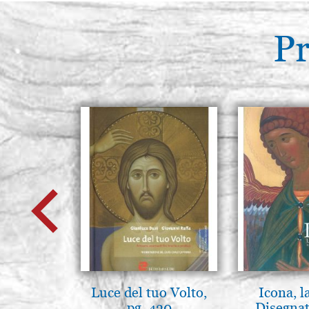
Pr
Luce del tuo Volto,
Icona, l
pg. 430
Disegnat