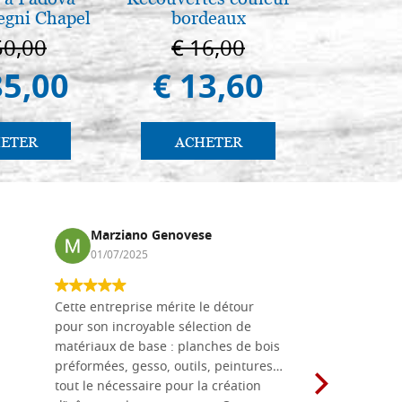
egni Chapel
bordeaux
Giancarl
Padua
50,00
€ 16,00
€ 
85,00
€ 13,60
€ 
ETER
ACHETER
AC
Marziano Genovese
Anna
01/07/2025
17/02
Cette entreprise mérite le détour
Les planche
pour son incroyable sélection de
achetées e
matériaux de base : planches de bois
une menuis
préformées, gesso, outils, peintures…
achalandée
tout le nécessaire pour la création
rapport qu