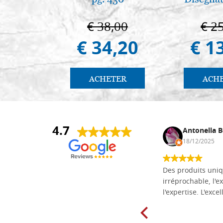
€ 38,00
€ 2
€ 34,20
€ 1
ACHETER
ACH
4.7
Daniel Vandewalle
Antonella B
27/07/2017
18/12/2025
société fiable et correcte. Très bon
Des produits uniq
matériel.
irréprochable, l'ex
l'expertise. L'exce