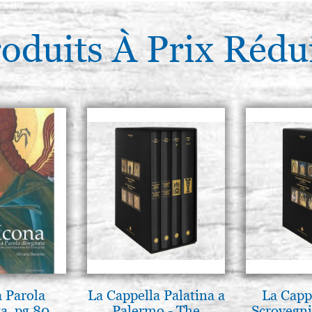
oduits À Prix Rédu
a Parola
La Cappella Palatina a
La Cappe
a, pg 80
Palermo - The
Scrovegni