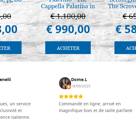
Cappella Palatina in
The Scrov
Palermo
in 
5,00
€ 1.100,00
€ 6
3,00
€ 990,00
€ 5
ETER
ACHETER
ACH
enelli
Dome.L
18/09/2025
ues, un service
Commandé en ligne, arrivé en
clusivité et
magnifique bois et de taille parfaite
llence italienne.