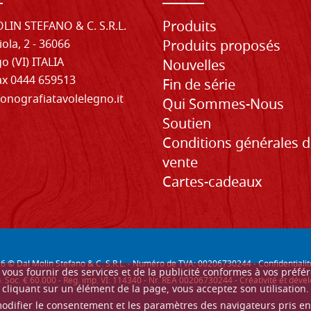
Produits
LIN STEFANO & C. S.R.L.
iola, 2 - 36066
Produits proposés
o (VI) ITALIA
Nouvelles
Fax 0444 659513
Fin de série
onografiatavolelegno.it
Qui Sommes-Nous
Soutien
Conditions générales 
vente
Cartes-cadeaux
26
© Dal Molin Stefano & C. S.R.L. - Numéro de TVA: 00206730244 -
Confidentialit
ur vous fournir des services et de la publicité conformes à vos préf
. Soc. € 60.000 - Reg. imp. VI: 114340 - Nr. REA 00206730244 - Créativité et d
cliquant sur un élément de la page, vous acceptez son utilisation.
modifier le consentement et les paramètres des navigateurs pris e