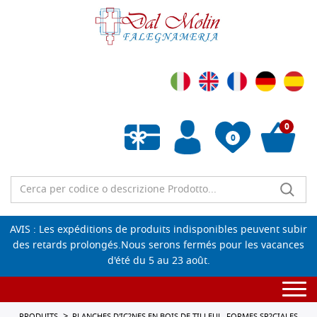
0
0
Liste de souhaits vide
AVIS : Les expéditions de produits indisponibles peuvent subir
des retards prolongés.Nous serons fermés pour les vacances
d'été du 5 au 23 août.
Togg
navi