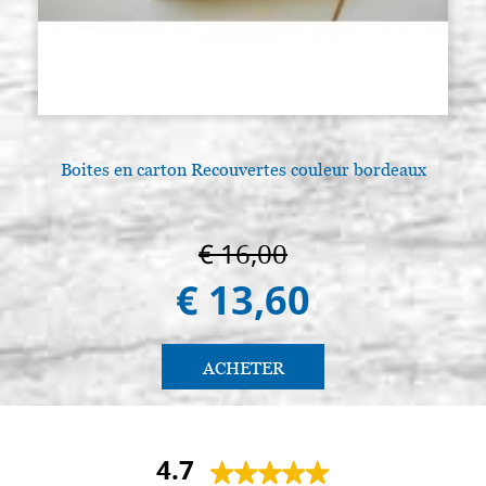
Boites en carton Recouvertes couleur bordeaux
€ 16,00
€ 13,60
ACHETER
4.7