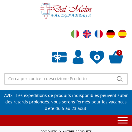
0
0
Liste de souhaits vide
AVIS : Les expéditions de produits indisponibles peuvent subir
des retards prolongés.Nous serons fermés pour les vacances
d'été du 5 au 23 août.
Togg
navi