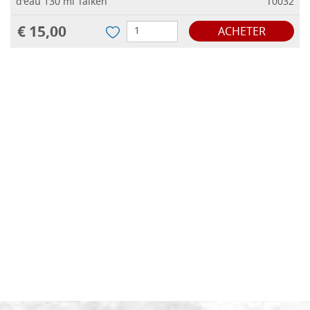
d'eau 130 ml Talken
T0032
€ 15,00
ACHETER